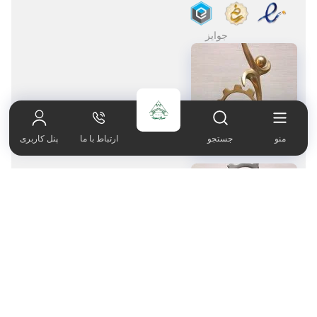
جوایز
صفحه اصلی
021-65606180
منو
جستجو
ارتباط با ما
پنل کاربری
دربــاره ما
کارخانه
اخبار و مقالات
021-88066315
پــــروژه ها
دفتر مرکزی
محاسبه‌گر ها