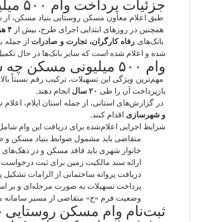
جزئیات پرداخت وام ۵۰۰ میلیونی مسکن
طبق اعلام معاون مسکن روستایی بنیاد مسکن، از 
همچنین در روزهای ابتدایی اجرای طرح، بیش از
۴ هزار متقاضی
بانک‌های
رفاه کارگران، تجارت و صادرات
از جمله ب
شده و اعلام شده است که سایر بانک‌ها در حال تکمیل 
وام ۵۰۰ میلیونی مسکن چه شرایطی دارد؟
مهم‌ترین ویژگی این تسهیلات، ترکیب رقم نسبتاً بال
بازپرداخت آن را طی
۲۰ سال
انجام دهند.
در گزارش‌های استانی، از جمله استان ایلام، اعلا
و شهرسازی
اقدام کنند.
شرایط اجرایی اعلام‌شده برای دریافت این وام شامل
متقاضی باید مشمول ضوابط بنیاد مسکن و 
خانوار شهری باید فاقد مسکن و در دهک‌های د
ارائه سند مالکیت زمین برای ثبت درخواس
دریافت پروانه ساختمانی از الزامات تشکیل پ
پرداخت تسهیلات به صورت مرحله‌ای و بر اس
وضعیت فرم «ج» متقاضی از مسیر سامانه م
ثبت‌نام وام مسکن روستایی چ