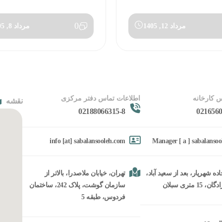
0
مرداد 12, 1405
مرداد 8, 1405
 کارخانه
اطلاعات تماس دفتر مرکزی
نقشه
02188066315-8
0216560
info [at] sabalansooleh.com
Manager [ a ] sabalanso
ده شهریار، بعد از سعید آباد،
تهران، خیابان ملاصدرا، بالاتر از
15 متری سبلان
سازمان گوشت، پلاک 242، ساختمان
فردوس، طبقه 5