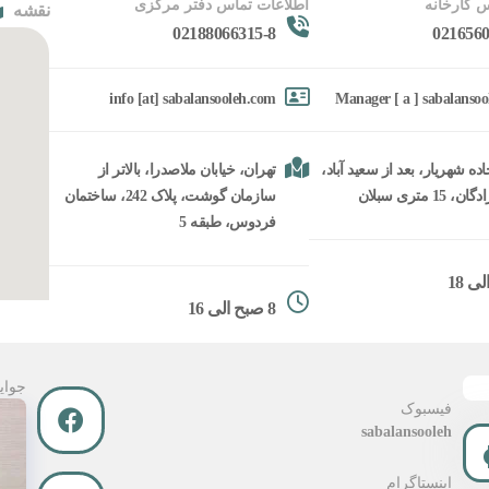
 کارخانه
اطلاعات تماس دفتر مرکزی
نقشه
02188066315-8
0216560
info [at] sabalansooleh.com
Manager [ a ] sabalanso
ده شهریار، بعد از سعید آباد،
تهران، خیابان ملاصدرا، بالاتر از
15 متری سبلان
سازمان گوشت، پلاک 242، ساختمان
فردوس، طبقه 5
8 صبح الی 16
جوای
فیسبوک
sabalansooleh
اینستاگرام