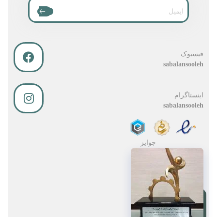
فیسبوک
sabalansooleh
اینستاگرام
sabalansooleh
جوایز