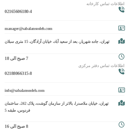
اطلاعات تماس کارخانه
02165606180-4
moc.heloosnalabas@reganam
تهران، جاده شهریار، بعد از سعید آباد، خیابان آزادگان، 15 متری سبلان
7 صبح الی 18
اطلاعات تماس دفتر مرکزی
02188066315-8
moc.heloosnalabas@ofni
تهران، خیابان ملاصدرا، بالاتر از سازمان گوشت، پلاک 242، ساختمان
فردوس، طبقه 5
8 صبح الی 16