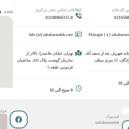
 کارخانه
اطلاعات تماس دفتر مرکزی
نقشه
02188066315-8
0216560
info [at] sabalansooleh.com
Manager [ a ] sabalanso
ده شهریار، بعد از سعید آباد،
تهران، خیابان ملاصدرا، بالاتر از
15 متری سبلان
سازمان گوشت، پلاک 242، ساختمان
فردوس، طبقه 5
8 صبح الی 16
جوای
فیسبوک
sabalansooleh