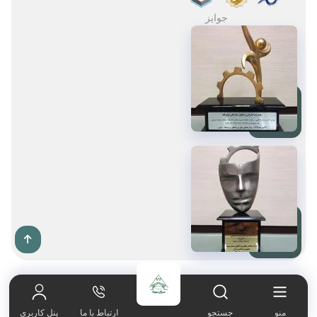
جوایز
صفحه اصلی
021-65606180
منو
جستجو
ارتباط با ما
پنل کاربری