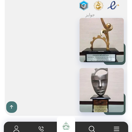
جوایز
صفحه اصلی
021-65606180