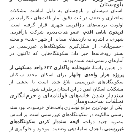
بلوچستان
استان سیستان و بلوچستان به دلیل انباشت مشکلات
ساختاری و ضعف در ثبت دقیق آمار بافت‌های ناکارآمد، در
اولویت برنامه‌های بازآفرینی شهری قرار گرفته است.
فریدون بابایی اقدم
، عضو هیات‌مدیره شرکت بازآفرینی
شهری، با اشاره به بازدیدهای میدانی از شهر «بنت» و محله
«حسین‌آباد»، از شکل‌گیری سکونتگاه‌های غیررسمی در
بستر رودخانه‌ها خبر داد؛ سکونتگاه‌هایی که تاکنون در
آمارهای رسمی ثبت نشده بودند.
در همین راستا،
شیوه‌نامه واگذاری ۶۳۲ واحد مسکونی از
پروژه هزار واحدی چابهار
برای اسکان مجدد ساکنان
سکونتگاه‌های غیررسمی ابلاغ شده است تا بخشی از
مشکلات اسکان ایمن در این استان برطرف شود.
سنددار شدن خانه‌های قولنامه‌ای و جرم‌انگاری
تخلفات ساخت‌وساز
یکی از مهم‌ترین موانع نوسازی بافت‌های فرسوده، نبود سند
رسمی مالکیت در سکونتگاه‌های غیررسمی است. بر اساس
مصوبه جدید دولت،
لایحه سنددار کردن سکونتگاه‌های
غیررسمی
با هدف ساماندهی وضعیت موجود و جلوگیری از