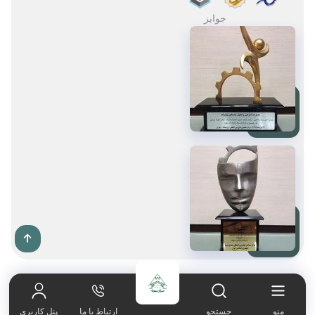
جوایز
صفحه اصلی
021-65606180
منو
جستجو
ارتباط با ما
پنل کاربری