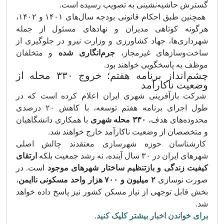
گسترش حاشیه‌نشینی به تصویب رسیده است.
همچنین طبق احکام قانونی بودجه سال‌های ۱۴۰۱ و ۱۴۰۲،
هرگونه کوتاهی مدیران و نهادهای مسئول از جمله
شهرداری‌ها، جهاد کشاورزی و وزارت نیرو در جلوگیری از
ساخت‌وسازهای غیرمجاز،
جرم‌انگاری شده
و متخلفان
موظف به پاسخگویی خواهند بود.
چشم‌انداز برنامه هفتم؛ خروج ۳۳۰ محله از
وضعیت ناکارآمد
شرکت بازآفرینی شهری ایران اعلام کرده است که در
طول اجرای برنامه هفتم توسعه، با کاهش ۲۰ درصدی
محدوده‌های هدف،
۳۳۰ محله شهری
با همکاری دانشگاهیان
و متخصصان از وضعیت ناکارآمد خارج خواهند شد.
کارشناسان حوزه شهرسازی معتقدند چالش اصلی
شهرهای ایران در ۳۰ سال آینده، نه رشد جمعیت بلکه
ارتقای
کیفیت زندگی و بازتنظیم ساختار شهرهای موجود
است. در
صورت نوسازی
۲ میلیون و ۷۰۰ هزار واحد مسکونی ناایمن
،
بخش قابل توجهی از نیاز مسکن کشور نیز پاسخ داده خواهد
شد.
برای خواندن اخبار بیشتر کلیک کنید
.