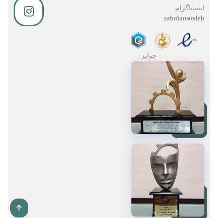
اینستاگرام
sabalansooleh
جوایز