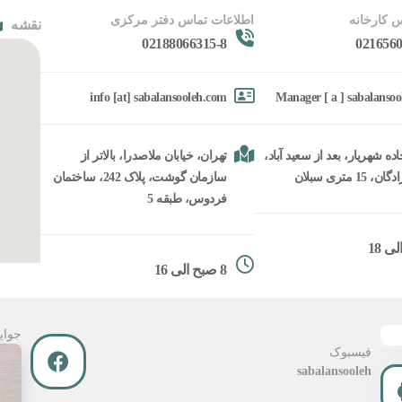
 کارخانه
اطلاعات تماس دفتر مرکزی
نقشه
02188066315-8
0216560
info [at] sabalansooleh.com
Manager [ a ] sabalanso
ده شهریار، بعد از سعید آباد،
تهران، خیابان ملاصدرا، بالاتر از
15 متری سبلان
سازمان گوشت، پلاک 242، ساختمان
فردوس، طبقه 5
8 صبح الی 16
جوای
فیسبوک
sabalansooleh