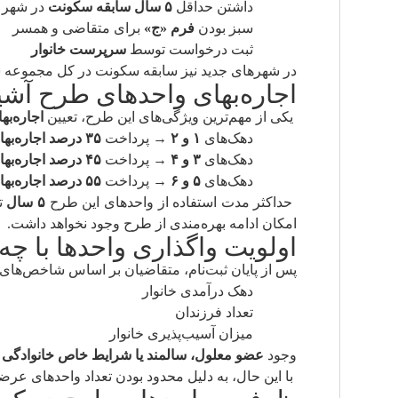
داشتن حداقل
۵ سال سابقه سکونت
در شهر 
سبز بودن
فرم «ج»
برای متقاضی و همسر
ثبت درخواست توسط
سرپرست خانوار
در شهرهای جدید نیز سابقه سکونت در کل مجموعه 
اجاره‌بهای واحدهای طرح آشی
یکی از مهم‌ترین ویژگی‌های این طرح، تعیین
اجاره‌به
دهک‌های
۱ و ۲
→ پرداخت
۳۵ درصد اجاره‌بهای روز
دهک‌های
۳ و ۴
→ پرداخت
۴۵ درصد اجاره‌بهای روز
دهک‌های
۵ و ۶
→ پرداخت
۵۵ درصد اجاره‌بهای روز
حداکثر مدت استفاده از واحدهای این طرح
۵ سال
تع
امکان ادامه بهره‌مندی از طرح وجود نخواهد داشت.
اولویت واگذاری واحدها با چ
پس از پایان ثبت‌نام، متقاضیان بر اساس شاخص‌ها
دهک درآمدی خانوار
تعداد فرزندان
میزان آسیب‌پذیری خانوار
وجود
عضو معلول، سالمند یا شرایط خاص خانوادگی
ن
با این حال، به دلیل محدود بودن تعداد واحدهای عرض