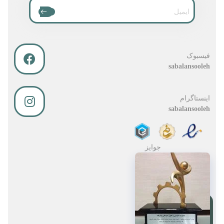
فیسبوک
sabalansooleh
اینستاگرام
sabalansooleh
جوایز