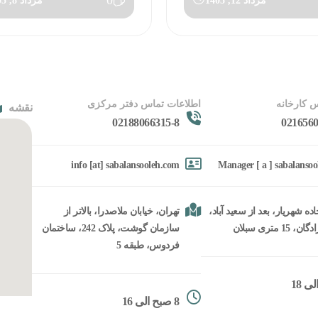
0
مرداد 12, 1405
مرداد 8, 1405
 کارخانه
اطلاعات تماس دفتر مرکزی
نقشه
02188066315-8
0216560
info [at] sabalansooleh.com
Manager [ a ] sabalanso
ده شهریار، بعد از سعید آباد،
تهران، خیابان ملاصدرا، بالاتر از
15 متری سبلان
سازمان گوشت، پلاک 242، ساختمان
فردوس، طبقه 5
8 صبح الی 16