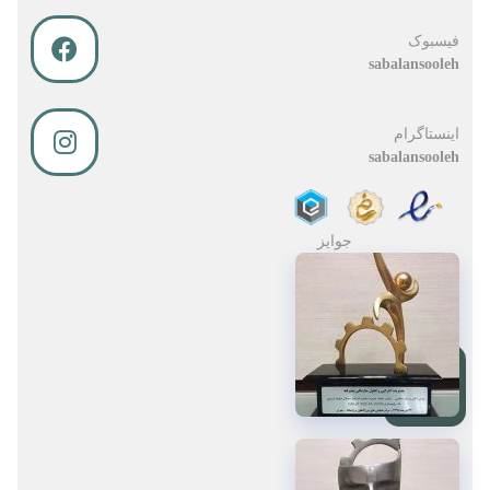
فیسبوک
sabalansooleh
اینستاگرام
sabalansooleh
جوایز