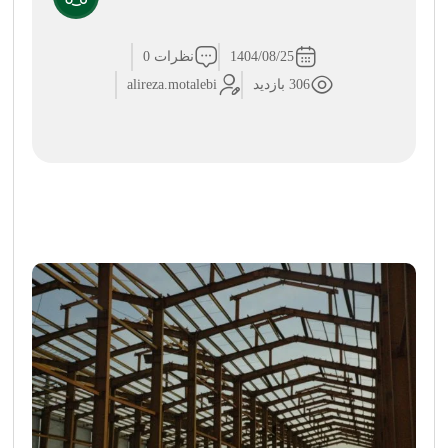
1404/08/25
نظرات 0
306 بازدید
alireza.motalebi