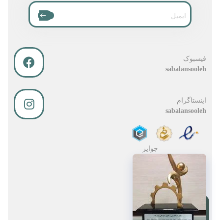
فیسبوک
sabalansooleh
اینستاگرام
sabalansooleh
جوایز