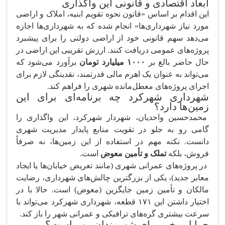
ابعاد اقتصادی و قانونی این واگذاری
این اقدام بر اساس «قانون نحوه تقویم ابنیه، املاک و اراضی
مورد نیاز شهرداری‌ها» انجام شده که به شهرداری‌ها اجازه
می‌دهد سهم قانونی خود از اراضی دولتی را برای پیشبرد
پروژه‌های عمومی دریافت کنند. ارزش تقریبی این اراضی در
حال حاضر بالغ بر
۱۰۰۰ میلیارد تومان
برآورد می‌شود که
می‌تواند به عنوان یک اهرم مالی قدرتمند، نقدینگی لازم برای
اجرای پروژه‌های معطل‌مانده شهری را فراهم کند.
شهرداری شهرکرد چه برنامه‌ای برای این
زمین‌ها دارد؟
محمدحسین واحدیان، شهردار شهرکرد، این واگذاری را
گامی رو به جلو در تقویت منابع پایدار مدیریت شهری
دانست. نکته مهم در استفاده از این زمین‌ها، نه صرفاً
فروش، بلکه
تملک و تأمین معوض
است.
در پروژه‌های عمرانی شهری (مانند تعریض خیابان‌ها یا ایجاد
معابر جدید)، یکی از بزرگترین چالش‌های شهرداری، رضایت
مالکان و تأمین زمین جایگزین (معوض) است. حالا با در
اختیار داشتن این ۱۷۱ قطعه، شهرداری شهرکرد می‌تواند با
سرعت بیشتری گره‌های ترافیکی و عمرانی شهر را باز کند.
چرا این خبر برای شهروندان مهم است؟