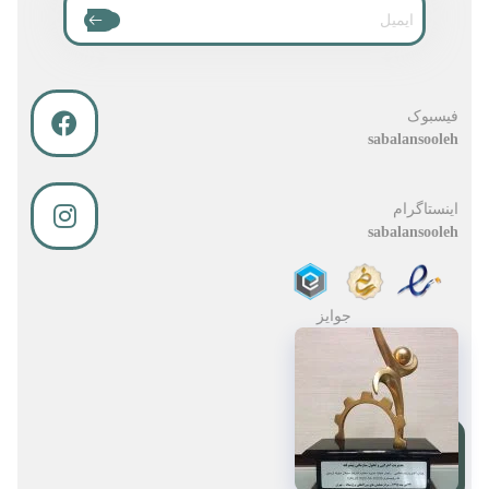
فیسبوک
sabalansooleh
اینستاگرام
sabalansooleh
جوایز