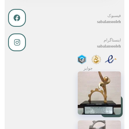
فیسبوک
sabalansooleh
اینستاگرام
sabalansooleh
جوایز