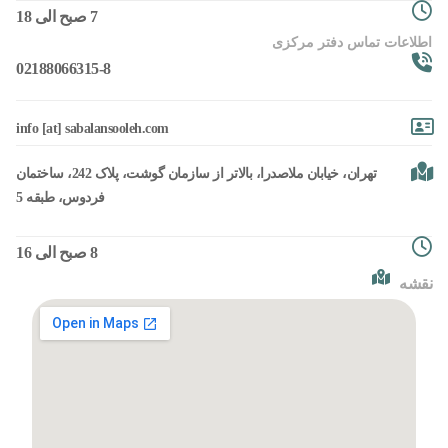
7 صبح الی 18
اطلاعات تماس دفتر مرکزی
02188066315-8
info [at] sabalansooleh.com
تهران، خیابان ملاصدرا، بالاتر از سازمان گوشت، پلاک 242، ساختمان
فردوس، طبقه 5
8 صبح الی 16
نقشه