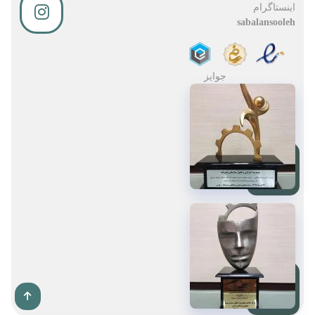
اینستاگرام
sabalansooleh
جوایز