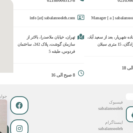
02188066315-8
0216560
info [at] sabalansooleh.com
Manager [ a ] sabalanso
ده شهریار، بعد از سعید آباد،
تهران، خیابان ملاصدرا، بالاتر از
15 متری سبلان
سازمان گوشت، پلاک 242، ساختمان
فردوس، طبقه 5
8 صبح الی 16
جوای
فیسبوک
sabalansooleh
اینستاگرام
sabalansooleh