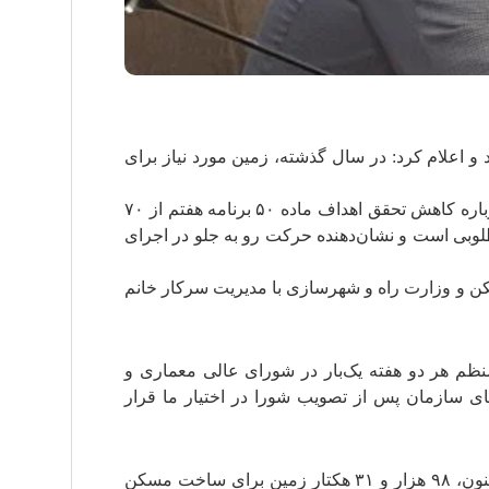
فتم توسعه خبر داد و اعلام کرد: در سال گذشته، زمین مورد نیاز برای
علی نبیان، مدیرعامل سازمان ملی زمین و مسکن، در نشست خبری و در پاسخ به پرسش خبرنگار «ساختمان آنلاین» درباره کاهش تحقق اهداف ماده ۵۰ برنامه هفتم از ۷۰
ر سال گذشته عدد بسیار مطلوبی است و نشان‌دهنده حرکت رو به جلو در اجرای
سکن و وزارت راه و شهرسازی با مدیریت سرکار خانم
ظم هر دو هفته یک‌بار در شورای عالی معماری و
ای سازمان پس از تصویب شورا در اختیار ما قرار
مدیرعامل سازمان ملی زمین و مسکن با ارائه آمارهای تفصیلی اعلام کرد: از ابتدای اجرای طرح نهضت ملی مسکن تاکنون، ۹۸ هزار و ۳۱ هکتار زمین برای ساخت مسکن