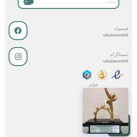
فیسبوک
sabalansooleh
اینستاگرام
sabalansooleh
جوایز