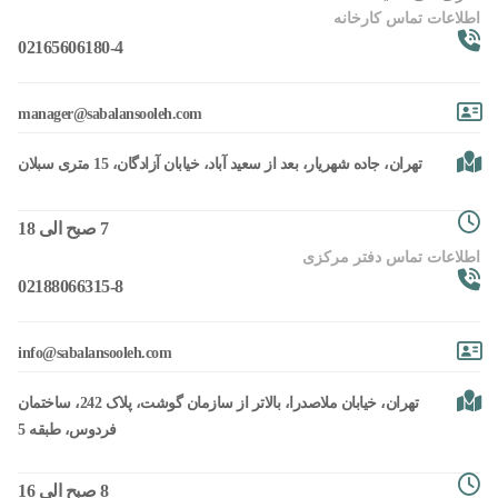
اطلاعات تماس کارخانه
02165606180-4
moc.heloosnalabas@reganam
تهران، جاده شهریار، بعد از سعید آباد، خیابان آزادگان، 15 متری سبلان
7 صبح الی 18
اطلاعات تماس دفتر مرکزی
02188066315-8
moc.heloosnalabas@ofni
تهران، خیابان ملاصدرا، بالاتر از سازمان گوشت، پلاک 242، ساختمان
فردوس، طبقه 5
8 صبح الی 16