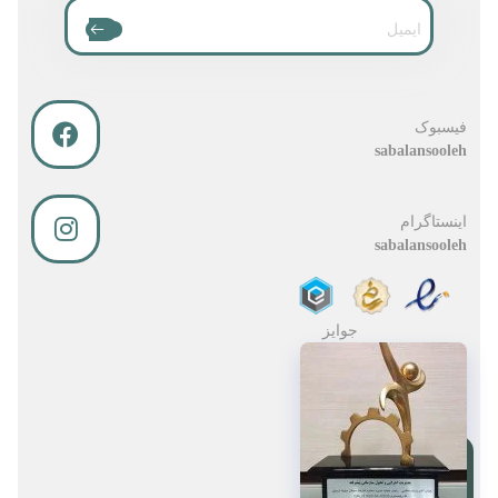
فیسبوک
sabalansooleh
اینستاگرام
sabalansooleh
جوایز