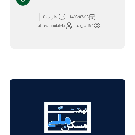
1405/03/05
نظرات 0
194 بازدید
alireza.motalebi