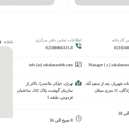
 کارخانه
اطلاعات تماس دفتر مرکزی
نقشه
02188066315-8
0216560
info [at] sabalansooleh.com
Manager [ a ] sabalanso
ده شهریار، بعد از سعید آباد،
تهران، خیابان ملاصدرا، بالاتر از
15 متری سبلان
سازمان گوشت، پلاک 242، ساختمان
فردوس، طبقه 5
8 صبح الی 16