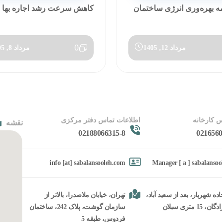
مه بهره‌وری انرژی ساختمان
کاهش سرعت رشد اجاره بها در تی
0
مرداد 12, 1405
مرداد 8, 1405
 کارخانه
اطلاعات تماس دفتر مرکزی
نقشه
02188066315-8
0216560
info [at] sabalansooleh.com
Manager [ a ] sabalanso
ده شهریار، بعد از سعید آباد،
تهران، خیابان ملاصدرا، بالاتر از
15 متری سبلان
سازمان گوشت، پلاک 242، ساختمان
فردوس، طبقه 5