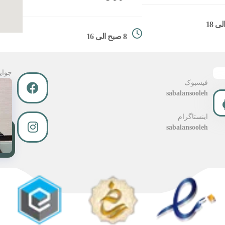
8 صبح الی 16
جوای
فیسبوک
sabalansooleh
اینستاگرام
sabalansooleh