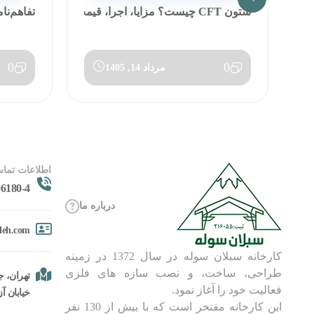
ستون CFT چیست؟ مزایا، اجرا، قیمت و مق...
تفاهم‌نا
0
0
مرداد 14, 1405
اطلاعات تماس
6180-4
درباره ما
oleh.com
کارخانه سبلان سوله در سال 1372 در زمینه
طراحی، ساخت، و نصب سازه های فلزی
تهران، جا
فعالیت خود را آغاز نمود.
خیابان آزادگان، 
این کارخانه مفتخر است که با بیش از 130 نفر