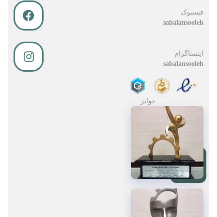
فیسبوک
sabalansooleh
اینستاگرام
sabalansooleh
جوایز