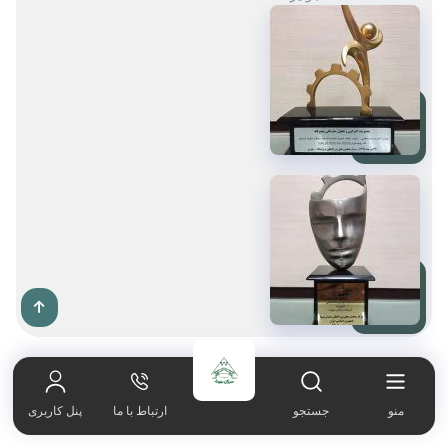
صفحه اصلی
021-65606180
منو
جستجو
ارتباط با ما
پنل کاربری
دربــاره ما
کارخانه