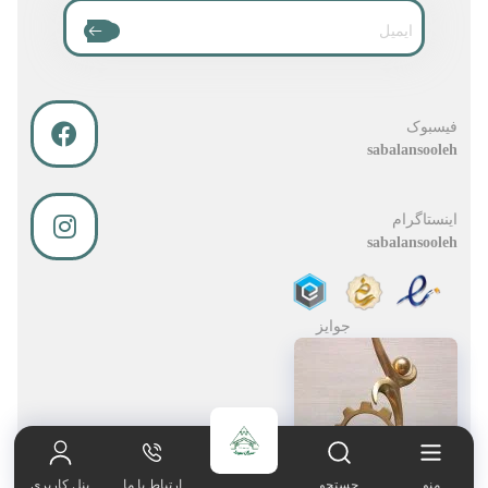
فیسبوک
sabalansooleh
اینستاگرام
sabalansooleh
جوایز
صفحه اصلی
021-65606180
منو
جستجو
ارتباط با ما
پنل کاربری