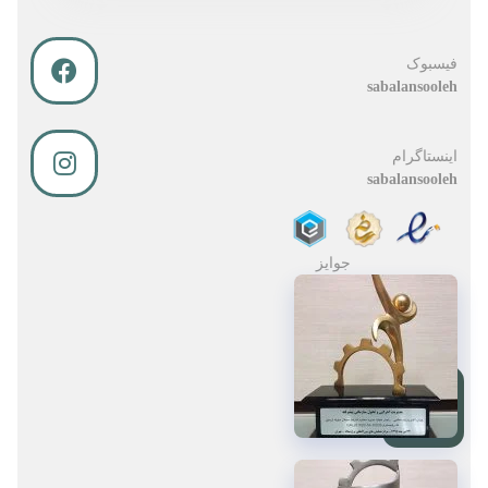
فیسبوک
sabalansooleh
اینستاگرام
sabalansooleh
جوایز