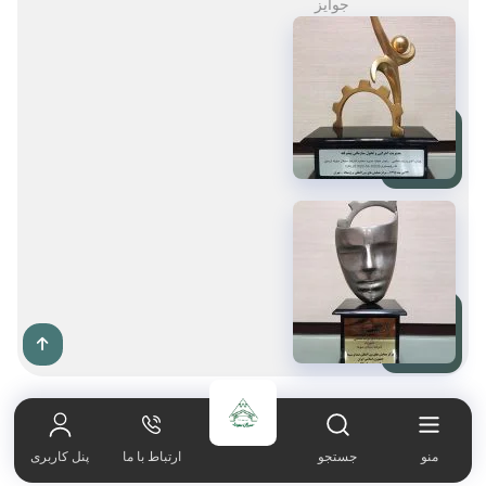
جوایز
صفحه اصلی
021-65606180
منو
جستجو
ارتباط با ما
پنل کاربری
دربــاره ما
کارخانه