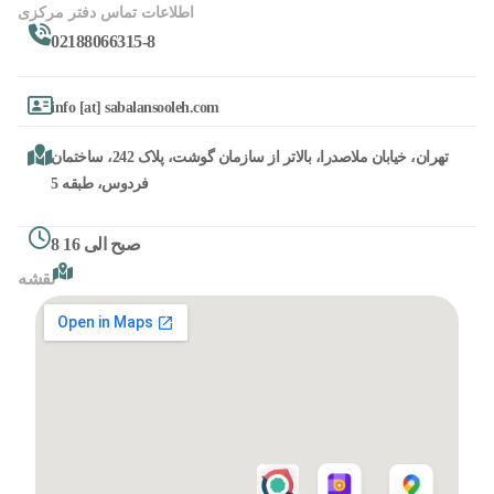
اطلاعات تماس دفتر مرکزی
02188066315-8
info [at] sabalansooleh.com
تهران، خیابان ملاصدرا، بالاتر از سازمان گوشت، پلاک 242، ساختمان
فردوس، طبقه 5
8 صبح الی 16
نقشه